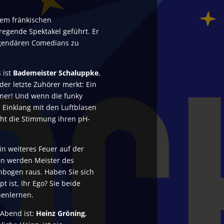
dem fränkischen
regende Spektakel geführt. Er
legendären Comedians zu
 ist
Bademeister Schaluppke
,
 der letzte Zuhörer merkt: Ein
iner! Und wenn die funky
 Einklang mit den Luftblasen
cht die Stimmung ihren pH-
in weiteres Feuer auf der
n werden Meister des
nbogen raus. Haben Sie sich
t ist, Ihr Ego? Sie beide
nenlernen.
 Abend ist:
Heinz Gröning
,