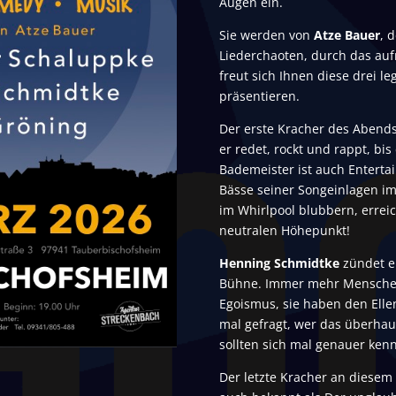
Augen ein.
Sie werden von
Atze Bauer
, 
Liederchaoten, durch das auf
freut sich Ihnen diese drei 
präsentieren.
Der erste Kracher des Abends
er redet, rockt und rappt, bis
Bademeister ist auch Enterta
Bässe seiner Songeinlagen im
im Whirlpool blubbern, errei
neutralen Höhepunkt!
Henning Schmidtke
zündet e
Bühne. Immer mehr Mensche
Egoismus, sie haben den Elle
mal gefragt, wer das überhaup
sollten sich mal genauer ken
Der letzte Kracher an diesem