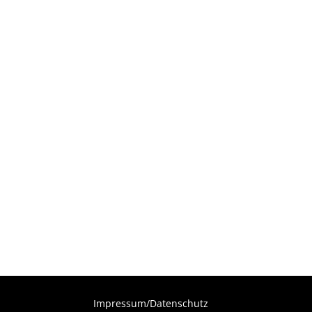
Impressum/Datenschutz