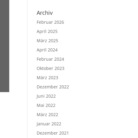
Archiv
Februar 2026
April 2025
März 2025
April 2024
Februar 2024
Oktober 2023
März 2023
Dezember 2022
Juni 2022
Mai 2022
März 2022
Januar 2022
Dezember 2021