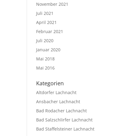
November 2021
Juli 2021
April 2021
Februar 2021
Juli 2020
Januar 2020
Mai 2018
Mai 2016
Kategorien
Altdorfer Lachnacht
Ansbacher Lachnacht
Bad Rodacher Lachnacht
Bad Salzschlirfer Lachnacht
Bad Staffelsteiner Lachnacht