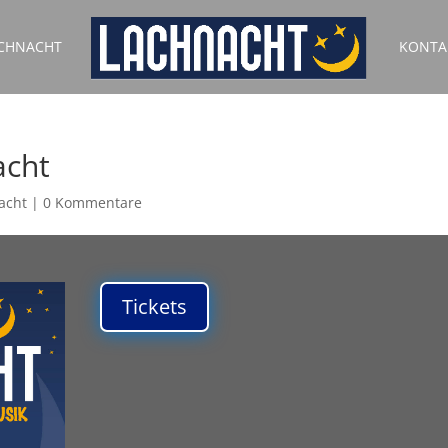
ACHNACHT
KONTA
acht
acht
|
0 Kommentare
Tickets