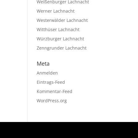
Weißenburger Lachnacht
Werner Lachnacht
Westerwälder Lachnacht
Witthüser Lachnacht
Würzburger Lachnacht
Zenngrunder Lachnacht
Meta
Anmelden
Eintrags-Feed
Kommentar-Feed
WordPress.org