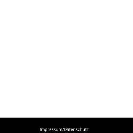
Impressum/Datenschutz