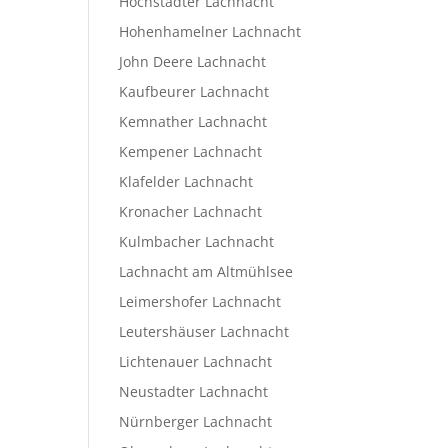
Höchstadter Lachnacht
Hohenhamelner Lachnacht
John Deere Lachnacht
Kaufbeurer Lachnacht
Kemnather Lachnacht
Kempener Lachnacht
Klafelder Lachnacht
Kronacher Lachnacht
Kulmbacher Lachnacht
Lachnacht am Altmühlsee
Leimershofer Lachnacht
Leutershäuser Lachnacht
Lichtenauer Lachnacht
Neustadter Lachnacht
Nürnberger Lachnacht