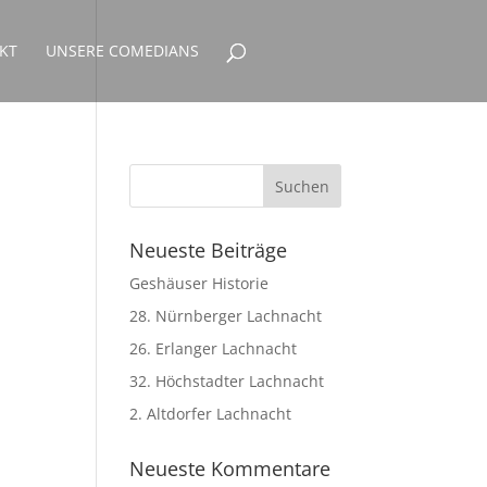
KT
UNSERE COMEDIANS
Neueste Beiträge
Geshäuser Historie
28. Nürnberger Lachnacht
26. Erlanger Lachnacht
32. Höchstadter Lachnacht
2. Altdorfer Lachnacht
Neueste Kommentare