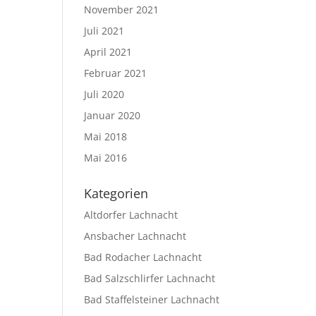
November 2021
Juli 2021
April 2021
Februar 2021
Juli 2020
Januar 2020
Mai 2018
Mai 2016
Kategorien
Altdorfer Lachnacht
Ansbacher Lachnacht
Bad Rodacher Lachnacht
Bad Salzschlirfer Lachnacht
Bad Staffelsteiner Lachnacht