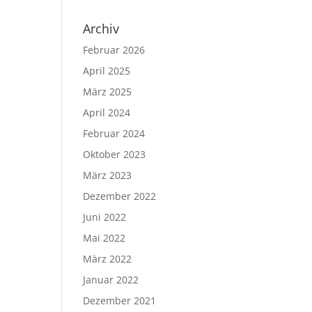
Archiv
Februar 2026
April 2025
März 2025
April 2024
Februar 2024
Oktober 2023
März 2023
Dezember 2022
Juni 2022
Mai 2022
März 2022
Januar 2022
Dezember 2021