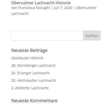
Obersulmer Lachnacht Historie
von
Francesca Soziaghi
|
Juli 7, 2020
|
Obersulmer
Lachnacht
Neueste Beiträge
Geshäuser Historie
28. Nürnberger Lachnacht
26. Erlanger Lachnacht
32. Höchstadter Lachnacht
2. Altdorfer Lachnacht
Neueste Kommentare