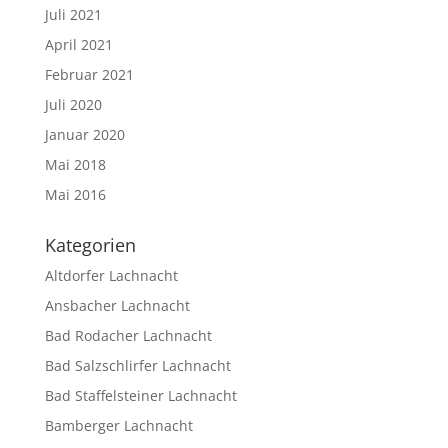
Juli 2021
April 2021
Februar 2021
Juli 2020
Januar 2020
Mai 2018
Mai 2016
Kategorien
Altdorfer Lachnacht
Ansbacher Lachnacht
Bad Rodacher Lachnacht
Bad Salzschlirfer Lachnacht
Bad Staffelsteiner Lachnacht
Bamberger Lachnacht