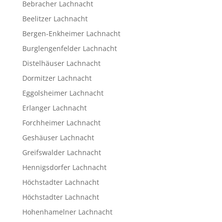
Bebracher Lachnacht
Beelitzer Lachnacht
Bergen-Enkheimer Lachnacht
Burglengenfelder Lachnacht
Distelhäuser Lachnacht
Dormitzer Lachnacht
Eggolsheimer Lachnacht
Erlanger Lachnacht
Forchheimer Lachnacht
Geshäuser Lachnacht
Greifswalder Lachnacht
Hennigsdorfer Lachnacht
Höchstadter Lachnacht
Höchstadter Lachnacht
Hohenhamelner Lachnacht