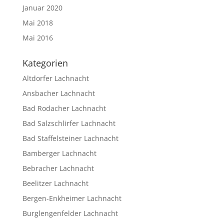
Januar 2020
Mai 2018
Mai 2016
Kategorien
Altdorfer Lachnacht
Ansbacher Lachnacht
Bad Rodacher Lachnacht
Bad Salzschlirfer Lachnacht
Bad Staffelsteiner Lachnacht
Bamberger Lachnacht
Bebracher Lachnacht
Beelitzer Lachnacht
Bergen-Enkheimer Lachnacht
Burglengenfelder Lachnacht