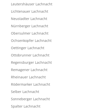
Leutershäuser Lachnacht
Lichtenauer Lachnacht
Neustadter Lachnacht
Nürnberger Lachnacht
Obersulmer Lachnacht
Ochsenkopfer Lachnacht
Oettinger Lachnacht
Ottobrunner Lachnacht
Regensburger Lachnacht
Remagener Lachnacht
Rheinauer Lachnacht
Rödermarker Lachnacht
Selber Lachnacht
Sonneberger Lachnacht
Spalter Lachnacht