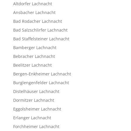
Altdorfer Lachnacht
Ansbacher Lachnacht
Bad Rodacher Lachnacht
Bad Salzschlirfer Lachnacht
Bad Staffelsteiner Lachnacht
Bamberger Lachnacht
Bebracher Lachnacht
Beelitzer Lachnacht
Bergen-Enkheimer Lachnacht
Burglengenfelder Lachnacht
Distelhäuser Lachnacht
Dormitzer Lachnacht
Eggolsheimer Lachnacht
Erlanger Lachnacht
Forchheimer Lachnacht