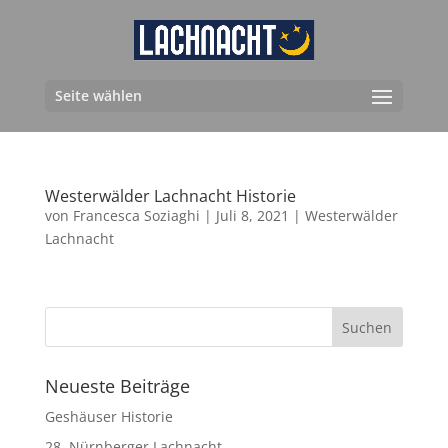
Seite wählen
Westerwälder Lachnacht Historie
von
Francesca Soziaghi
|
Juli 8, 2021
|
Westerwälder
Lachnacht
Neueste Beiträge
Geshäuser Historie
28. Nürnberger Lachnacht