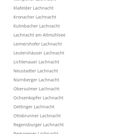
Klafelder Lachnacht
Kronacher Lachnacht
Kulmbacher Lachnacht
Lachnacht am Altmühlsee
Leimershofer Lachnacht
Leutershäuser Lachnacht
Lichtenauer Lachnacht
Neustadter Lachnacht
Nürnberger Lachnacht
Obersulmer Lachnacht
Ochsenkopfer Lachnacht
Oettinger Lachnacht
Ottobrunner Lachnacht
Regensburger Lachnacht
Remagener Lachnacht