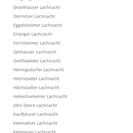
Distelhäuser Lachnacht
Dormitzer Lachnacht
Eggolsheimer Lachnacht
Erlanger Lachnacht
Forchheimer Lachnacht
Geshäuser Lachnacht
Greifswalder Lachnacht
Hennigsdorfer Lachnacht
Höchstadter Lachnacht
Höchstadter Lachnacht
Hohenhamelner Lachnacht
John Deere Lachnacht
Kaufbeurer Lachnacht
Kemnather Lachnacht
Kempener Lachnacht