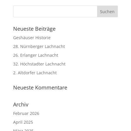
Neueste Beiträge
Geshäuser Historie
28. Nürnberger Lachnacht
26. Erlanger Lachnacht
32. Höchstadter Lachnacht
2. Altdorfer Lachnacht
Neueste Kommentare
Archiv
Februar 2026
April 2025
März 2025