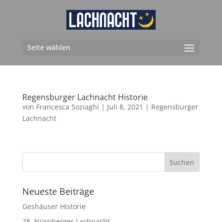
Seite wählen
Regensburger Lachnacht Historie
von
Francesca Soziaghi
|
Juli 8, 2021
|
Regensburger
Lachnacht
Neueste Beiträge
Geshäuser Historie
28. Nürnberger Lachnacht