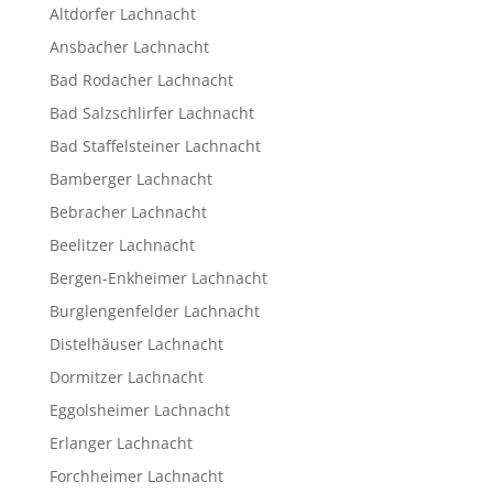
Altdorfer Lachnacht
Ansbacher Lachnacht
Bad Rodacher Lachnacht
Bad Salzschlirfer Lachnacht
Bad Staffelsteiner Lachnacht
Bamberger Lachnacht
Bebracher Lachnacht
Beelitzer Lachnacht
Bergen-Enkheimer Lachnacht
Burglengenfelder Lachnacht
Distelhäuser Lachnacht
Dormitzer Lachnacht
Eggolsheimer Lachnacht
Erlanger Lachnacht
Forchheimer Lachnacht