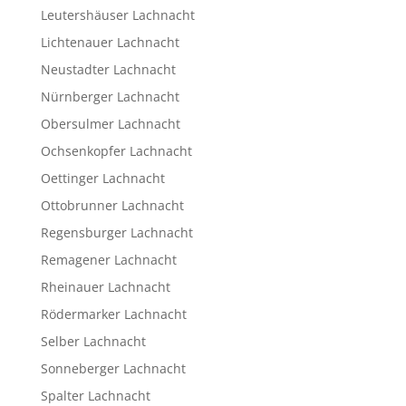
Leutershäuser Lachnacht
Lichtenauer Lachnacht
Neustadter Lachnacht
Nürnberger Lachnacht
Obersulmer Lachnacht
Ochsenkopfer Lachnacht
Oettinger Lachnacht
Ottobrunner Lachnacht
Regensburger Lachnacht
Remagener Lachnacht
Rheinauer Lachnacht
Rödermarker Lachnacht
Selber Lachnacht
Sonneberger Lachnacht
Spalter Lachnacht