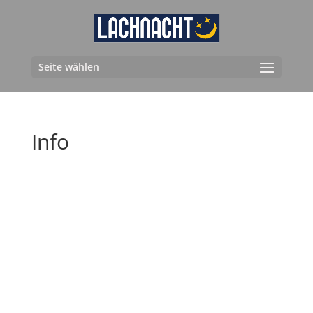
Seite wählen
Info
DAS SPAßKONZEPT MIT
ERFOLGSGARANTIE…
Lachnacht auf Erfolgstour! Denn die
LACHNACHT gibt es inzwischen in über 25
Städten bundesweit, mit der Besonderheit,
dass die jeweilige Cooperate-Identity der Stadt
(Wahrzeichen, Silhouette, Name) immer ein Teil
des Werbekonzepts und fester Bestandteil