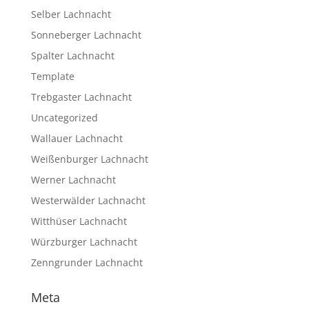
Selber Lachnacht
Sonneberger Lachnacht
Spalter Lachnacht
Template
Trebgaster Lachnacht
Uncategorized
Wallauer Lachnacht
Weißenburger Lachnacht
Werner Lachnacht
Westerwälder Lachnacht
Witthüser Lachnacht
Würzburger Lachnacht
Zenngrunder Lachnacht
Meta