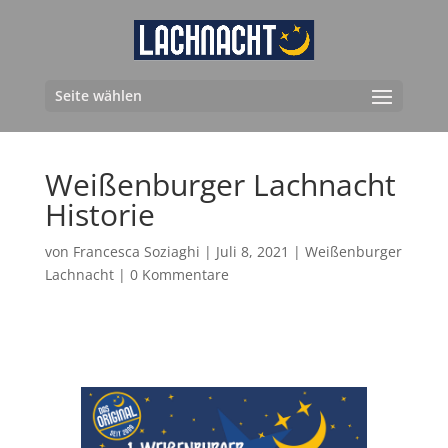
Seite wählen
Weißenburger Lachnacht
Historie
von
Francesca Soziaghi
|
Juli 8, 2021
|
Weißenburger
Lachnacht
|
0 Kommentare