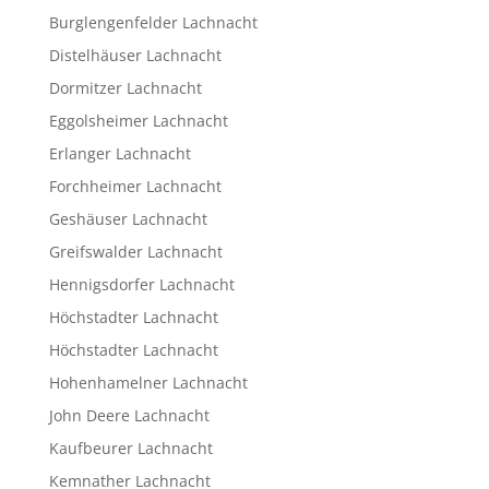
Burglengenfelder Lachnacht
Distelhäuser Lachnacht
Dormitzer Lachnacht
Eggolsheimer Lachnacht
Erlanger Lachnacht
Forchheimer Lachnacht
Geshäuser Lachnacht
Greifswalder Lachnacht
Hennigsdorfer Lachnacht
Höchstadter Lachnacht
Höchstadter Lachnacht
Hohenhamelner Lachnacht
John Deere Lachnacht
Kaufbeurer Lachnacht
Kemnather Lachnacht