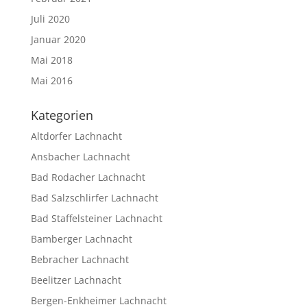
Juli 2020
Januar 2020
Mai 2018
Mai 2016
Kategorien
Altdorfer Lachnacht
Ansbacher Lachnacht
Bad Rodacher Lachnacht
Bad Salzschlirfer Lachnacht
Bad Staffelsteiner Lachnacht
Bamberger Lachnacht
Bebracher Lachnacht
Beelitzer Lachnacht
Bergen-Enkheimer Lachnacht